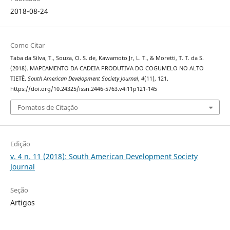
2018-08-24
Como Citar
Taba da Silva, T., Souza, O. S. de, Kawamoto Jr, L. T., & Moretti, T. T. da S.
(2018). MAPEAMENTO DA CADEIA PRODUTIVA DO COGUMELO NO ALTO
TIETÊ.
South American Development Society Journal
,
4
(11), 121.
https://doi.org/10.24325/issn.2446-5763.v4i11p121-145
Fomatos de Citação
Edição
v. 4 n. 11 (2018): South American Development Society
Journal
Seção
Artigos