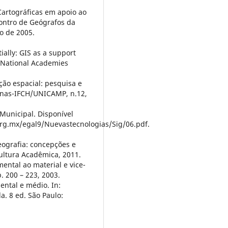
Cartográficas em apoio ao
ontro de Geógrafos da
o de 2005.
ially: GIS as a support
 National Academies
ão espacial: pesquisa e
pinas-IFCH/UNICAMP, n.12,
s Municipal. Disponível
org.mx/egal9/Nuevastecnologias/Sig/06.pdf.
ografia: concepções e
ultura Acadêmica, 2011.
ntal ao material e vice-
p. 200 – 223, 2003.
ental e médio. In:
la. 8 ed. São Paulo: