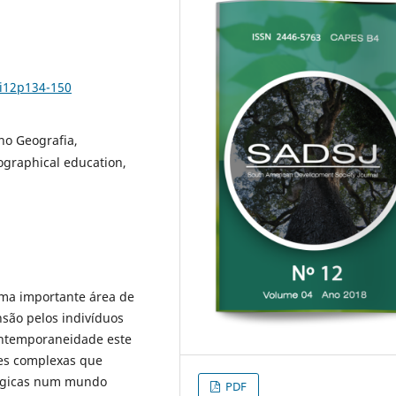
4i12p134-150
ino Geografia,
graphical education,
uma importante área de
são pelos indivíduos
ontemporaneidade este
ões complexas que
ológicas num mundo
PDF