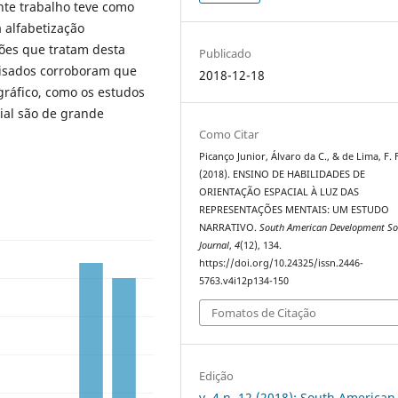
nte trabalho teve como
a alfabetização
ções que tratam desta
Publicado
lisados corroboram que
2018-12-18
gráfico, como os estudos
ial são de grande
Como Citar
Picanço Junior, Álvaro da C., & de Lima, F. F
(2018). ENSINO DE HABILIDADES DE
ORIENTAÇÃO ESPACIAL À LUZ DAS
REPRESENTAÇÕES MENTAIS: UM ESTUDO
NARRATIVO.
South American Development So
Journal
,
4
(12), 134.
https://doi.org/10.24325/issn.2446-
5763.v4i12p134-150
Fomatos de Citação
Edição
v. 4 n. 12 (2018): South American