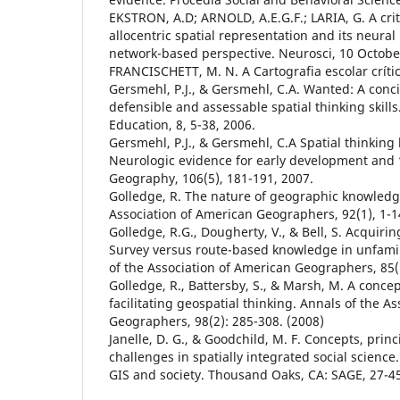
EKSTRON, A.D; ARNOLD, A.E.G.F.; LARIA, G. A crit
allocentric spatial representation and its neura
network-based perspective. Neurosci, 10 Octobe
FRANCISCHETT, M. N. A Cartografia escolar críti
Gersmehl, P.J., & Gersmehl, C.A. Wanted: A concis
defensible and assessable spatial thinking skill
Education, 8, 5-38, 2006.
Gersmehl, P.J., & Gersmehl, C.A Spatial thinking
Neurologic evidence for early development and “
Geography, 106(5), 181-191, 2007.
Golledge, R. The nature of geographic knowledg
Association of American Geographers, 92(1), 1-1
Golledge, R.G., Dougherty, V., & Bell, S. Acquiri
Survey versus route-based knowledge in unfami
of the Association of American Geographers, 85(1
Golledge, R., Battersby, S., & Marsh, M. A conce
facilitating geospatial thinking. Annals of the A
Geographers, 98(2): 285-308. (2008)
Janelle, D. G., & Goodchild, M. F. Concepts, princ
challenges in spatially integrated social scienc
GIS and society. Thousand Oaks, CA: SAGE, 27-45