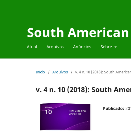
South American 
Atual
Arquivos
Anúncios
Sobre
Início
/
Arquivos
/
v. 4 n. 10 (2018): South Americ
v. 4 n. 10 (2018): South Am
Publicado:
20