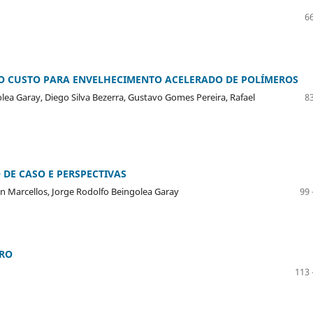
66
O CUSTO PARA ENVELHECIMENTO ACELERADO DE POLÍMEROS
lea Garay, Diego Silva Bezerra, Gustavo Gomes Pereira, Rafael
83
 DE CASO E PERSPECTIVAS
oln Marcellos, Jorge Rodolfo Beingolea Garay
99 
URO
113 