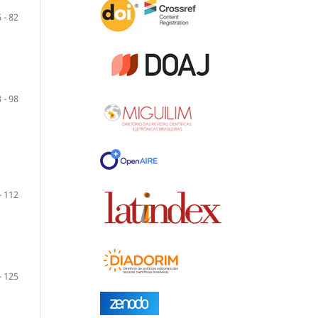
 - 82
 - 98
- 112
- 125