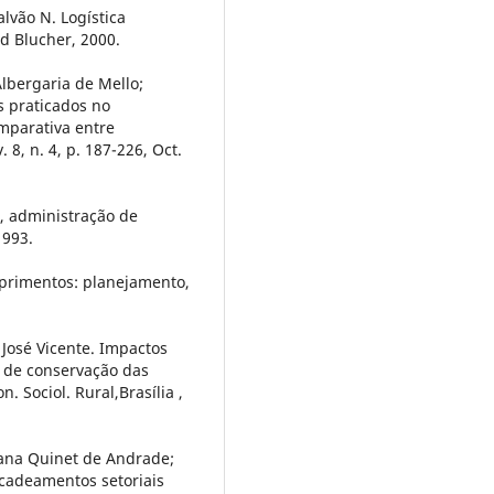
lvão N. Logística
rd Blucher, 2000.
lbergaria de Mello;
s praticados no
mparativa entre
 8, n. 4, p. 187-226, Oct.
s, administração de
1993.
primentos: planejamento,
osé Vicente. Impactos
 de conservação das
. Sociol. Rural,Brasília ,
ana Quinet de Andrade;
ncadeamentos setoriais