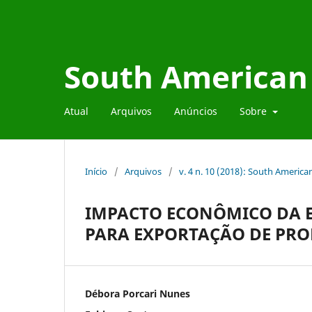
South American 
Atual
Arquivos
Anúncios
Sobre
Início
/
Arquivos
/
v. 4 n. 10 (2018): South Americ
IMPACTO ECONÔMICO DA 
PARA EXPORTAÇÃO DE PR
Débora Porcari Nunes