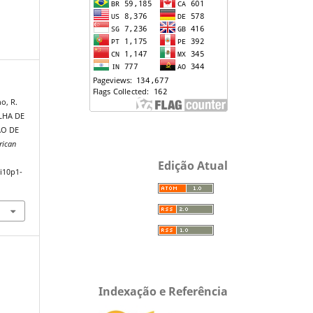
no, R.
LHA DE
ÃO DE
rican
Edição Atual
4i10p1-
Indexação e Referência