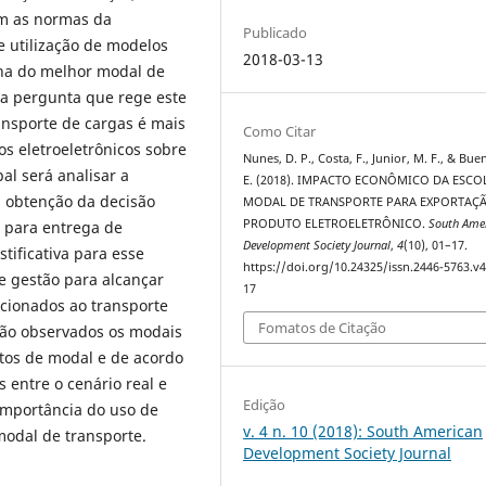
om as normas da
Publicado
e utilização de modelos
2018-03-13
lha do melhor modal de
 a pergunta que rege este
ansporte de cargas é mais
Como Citar
os eletroeletrônicos sobre
Nunes, D. P., Costa, F., Junior, M. F., & Bue
al será analisar a
E. (2018). IMPACTO ECONÔMICO DA ESCO
a obtenção da decisão
MODAL DE TRANSPORTE PARA EXPORTAÇ
PRODUTO ELETROELETRÔNICO.
South Ame
o para entrega de
Development Society Journal
,
4
(10), 01–17.
tificativa para esse
https://doi.org/10.24325/issn.2446-5763.v
de gestão para alcançar
17
acionados ao transporte
Fomatos de Citação
são observados os modais
stos de modal e de acordo
 entre o cenário real e
Edição
importância do uso de
v. 4 n. 10 (2018): South American
modal de transporte.
Development Society Journal