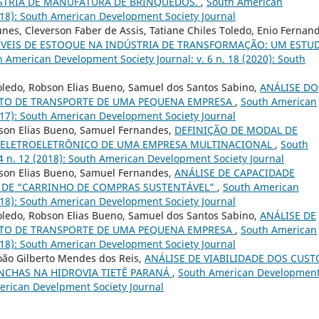
STRIA DE MANUFATURA DE BRINQUEDOS.
,
South American
2018): South American Development Society Journal
es, Cleverson Faber de Assis, Tatiane Chiles Toledo, Enio Fernan
VEIS DE ESTOQUE NA INDÚSTRIA DE TRANSFORMAÇÃO: UM ESTU
 American Development Society Journal: v. 6 n. 18 (2020): South
Toledo, Robson Elias Bueno, Samuel dos Santos Sabino,
ANÁLISE DO
NTO DE TRANSPORTE DE UMA PEQUENA EMPRESA
,
South American
2017): South American Development Society Journal
bson Elias Bueno, Samuel Fernandes,
DEFINIÇÃO DE MODAL DE
ELETROELETRÔNICO DE UMA EMPRESA MULTINACIONAL
,
South
4 n. 12 (2018): South American Development Society Journal
bson Elias Bueno, Samuel Fernandes,
ANÁLISE DE CAPACIDADE
 DE “CARRINHO DE COMPRAS SUSTENTÁVEL”
,
South American
2018): South American Development Society Journal
Toledo, Robson Elias Bueno, Samuel dos Santos Sabino,
ANÁLISE DE
NTO DE TRANSPORTE DE UMA PEQUENA EMPRESA
,
South American
2018): South American Development Society Journal
 João Gilberto Mendes dos Reis,
ANÁLISE DE VIABILIDADE DOS CUST
NCHAS NA HIDROVIA TIETÊ PARANÁ
,
South American Developmen
American Develpment Society Journal