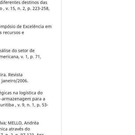
diferentes destinos das
 , v. 15, n. 2, p. 223-258,
Simpósio de Excelência em
s recursos e
lise do setor de
ericana, v. 1, p. 71,
ira. Revista
, janeiro/2006.
égicas na logística do
te-armazenagem para a
tiba , v. 9, n. 1, p. 53-
lva; MELLO, Andréa
nica através do
7, n. 2, p. 97-123, Apr.