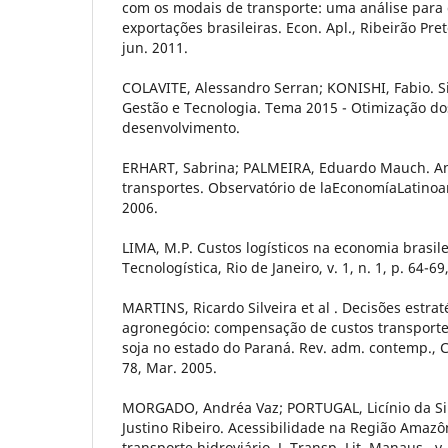
com os modais de transporte: uma análise para 
exportações brasileiras. Econ. Apl., Ribeirão Preto
jun. 2011.
COLAVITE, Alessandro Serran; KONISHI, Fabio. 
Gestão e Tecnologia. Tema 2015 - Otimização do
desenvolvimento.
ERHART, Sabrina; PALMEIRA, Eduardo Mauch. Aná
transportes. Observatório de laEconomíaLatinoam
2006.
LIMA, M.P. Custos logísticos na economia brasile
Tecnologística, Rio de Janeiro, v. 1, n. 1, p. 64-69
MARTINS, Ricardo Silveira et al . Decisões estrat
agronegócio: compensação de custos transpor
soja no estado do Paraná. Rev. adm. contemp., Curi
78, Mar. 2005.
MORGADO, Andréa Vaz; PORTUGAL, Licínio da Si
Justino Ribeiro. Acessibilidade na Região Amazô
transporte hidroviário. J. Transp. Lit.,Manaus , v. 