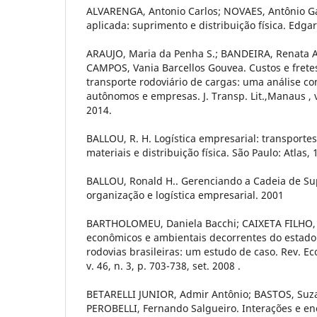
ALVARENGA, Antonio Carlos; NOVAES, Antônio Ga
aplicada: suprimento e distribuição física. Edga
ARAUJO, Maria da Penha S.; BANDEIRA, Renata A
CAMPOS, Vania Barcellos Gouvea. Custos e frete
transporte rodoviário de cargas: uma análise co
autônomos e empresas. J. Transp. Lit.,Manaus , v.
2014.
BALLOU, R. H. Logística empresarial: transporte
materiais e distribuição física. São Paulo: Atlas, 
BALLOU, Ronald H.. Gerenciando a Cadeia de Su
organização e logística empresarial. 2001
BARTHOLOMEU, Daniela Bacchi; CAIXETA FILHO, J
econômicos e ambientais decorrentes do estado
rodovias brasileiras: um estudo de caso. Rev. Econ
v. 46, n. 3, p. 703-738, set. 2008 .
BETARELLI JUNIOR, Admir Antônio; BASTOS, Suz
PEROBELLI, Fernando Salgueiro. Interações e e