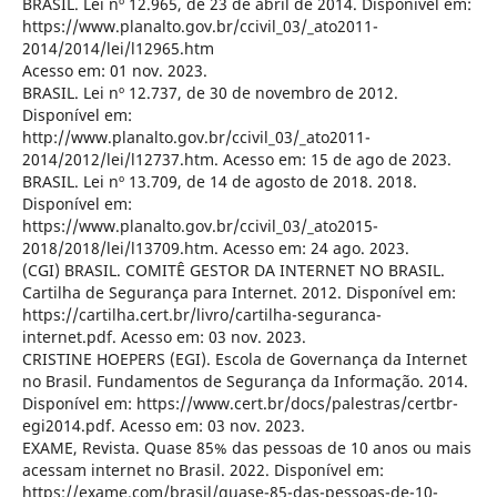
BRASIL. Lei nº 12.965, de 23 de abril de 2014. Disponível em:
https://www.planalto.gov.br/ccivil_03/_ato2011-
2014/2014/lei/l12965.htm
Acesso em: 01 nov. 2023.
BRASIL. Lei nº 12.737, de 30 de novembro de 2012.
Disponível em:
http://www.planalto.gov.br/ccivil_03/_ato2011-
2014/2012/lei/l12737.htm. Acesso em: 15 de ago de 2023.
BRASIL. Lei nº 13.709, de 14 de agosto de 2018. 2018.
Disponível em:
https://www.planalto.gov.br/ccivil_03/_ato2015-
2018/2018/lei/l13709.htm. Acesso em: 24 ago. 2023.
(CGI) BRASIL. COMITÊ GESTOR DA INTERNET NO BRASIL.
Cartilha de Segurança para Internet. 2012. Disponível em:
https://cartilha.cert.br/livro/cartilha-seguranca-
internet.pdf. Acesso em: 03 nov. 2023.
CRISTINE HOEPERS (EGI). Escola de Governança da Internet
no Brasil. Fundamentos de Segurança da Informação. 2014.
Disponível em: https://www.cert.br/docs/palestras/certbr-
egi2014.pdf. Acesso em: 03 nov. 2023.
EXAME, Revista. Quase 85% das pessoas de 10 anos ou mais
acessam internet no Brasil. 2022. Disponível em:
https://exame.com/brasil/quase-85-das-pessoas-de-10-