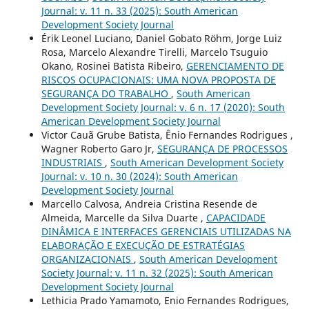
Journal: v. 11 n. 33 (2025): South American
Development Society Journal
Érik Leonel Luciano, Daniel Gobato Röhm, Jorge Luiz
Rosa, Marcelo Alexandre Tirelli, Marcelo Tsuguio
Okano, Rosinei Batista Ribeiro,
GERENCIAMENTO DE
RISCOS OCUPACIONAIS: UMA NOVA PROPOSTA DE
SEGURANÇA DO TRABALHO
,
South American
Development Society Journal: v. 6 n. 17 (2020): South
American Development Society Journal
Victor Cauã Grube Batista, Ênio Fernandes Rodrigues ,
Wagner Roberto Garo Jr,
SEGURANÇA DE PROCESSOS
INDUSTRIAIS
,
South American Development Society
Journal: v. 10 n. 30 (2024): South American
Development Society Journal
Marcello Calvosa, Andreia Cristina Resende de
Almeida, Marcelle da Silva Duarte ,
CAPACIDADE
DINÂMICA E INTERFACES GERENCIAIS UTILIZADAS NA
ELABORAÇÃO E EXECUÇÃO DE ESTRATÉGIAS
ORGANIZACIONAIS
,
South American Development
Society Journal: v. 11 n. 32 (2025): South American
Development Society Journal
Lethicia Prado Yamamoto, Enio Fernandes Rodrigues,