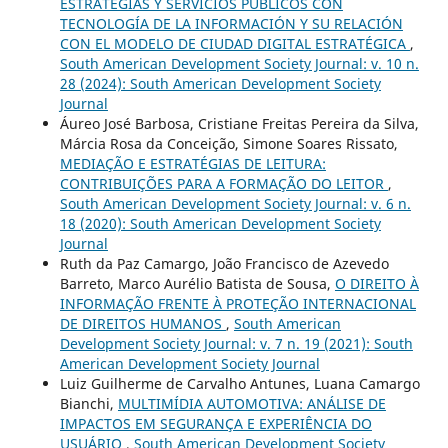
ESTRATEGIAS Y SERVICIOS PÚBLICOS CON
TECNOLOGÍA DE LA INFORMACIÓN Y SU RELACIÓN
CON EL MODELO DE CIUDAD DIGITAL ESTRATÉGICA
,
South American Development Society Journal: v. 10 n.
28 (2024): South American Development Society
Journal
Áureo José Barbosa, Cristiane Freitas Pereira da Silva,
Márcia Rosa da Conceição, Simone Soares Rissato,
MEDIAÇÃO E ESTRATÉGIAS DE LEITURA:
CONTRIBUIÇÕES PARA A FORMAÇÃO DO LEITOR
,
South American Development Society Journal: v. 6 n.
18 (2020): South American Development Society
Journal
Ruth da Paz Camargo, João Francisco de Azevedo
Barreto, Marco Aurélio Batista de Sousa,
O DIREITO À
INFORMAÇÃO FRENTE À PROTEÇÃO INTERNACIONAL
DE DIREITOS HUMANOS
,
South American
Development Society Journal: v. 7 n. 19 (2021): South
American Development Society Journal
Luiz Guilherme de Carvalho Antunes, Luana Camargo
Bianchi,
MULTIMÍDIA AUTOMOTIVA: ANÁLISE DE
IMPACTOS EM SEGURANÇA E EXPERIÊNCIA DO
USUÁRIO
,
South American Development Society