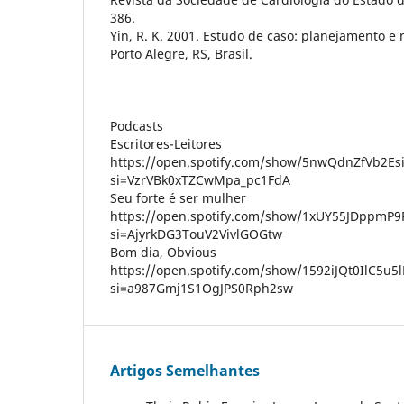
386.
Yin, R. K. 2001. Estudo de caso: planejamento 
Porto Alegre, RS, Brasil.
Podcasts
Escritores-Leitores
https://open.spotify.com/show/5nwQdnZfVb2Esi
si=VzrVBk0xTZCwMpa_pc1FdA
Seu forte é ser mulher
https://open.spotify.com/show/1xUY55JDppmP9
si=AjyrkDG3TouV2VivlGOGtw
Bom dia, Obvious
https://open.spotify.com/show/1592iJQt0IlC5u5
si=a987Gmj1S1OgJPS0Rph2sw
Artigos Semelhantes