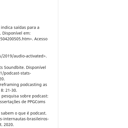
l indica saídas para a
o. Disponível em:
q2504200505.htm>. Acesso
/2019/audio-activated>.
ts Soundbite. Disponível
1/podcast-stats-
20.
: reframing podcasting as
8: 21-30.
a pesquisa sobre podcast:
dissertações de PPGComs
o sabem o que é podcast.
-internautas-brasileiros-
. 2020.