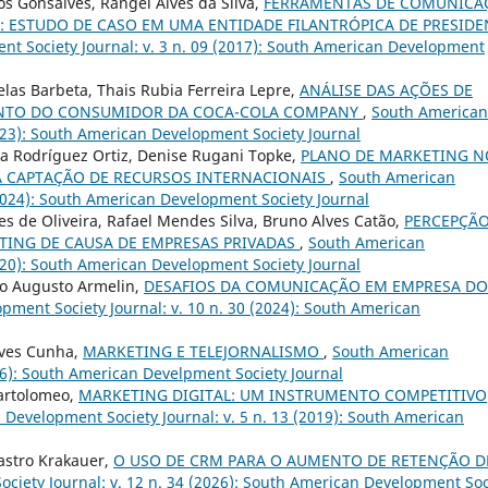
os Gonsalves, Rangel Alves da Silva,
FERRAMENTAS DE COMUNICA
: ESTUDO DE CASO EM UMA ENTIDADE FILANTRÓPICA DE PRESIDE
t Society Journal: v. 3 n. 09 (2017): South American Development
las Barbeta, Thais Rubia Ferreira Lepre,
ANÁLISE DAS AÇÕES DE
ENTO DO CONSUMIDOR DA COCA-COLA COMPANY
,
South American
2023): South American Development Society Journal
la Rodríguez Ortiz, Denise Rugani Topke,
PLANO DE MARKETING N
A CAPTAÇÃO DE RECURSOS INTERNACIONAIS
,
South American
(2024): South American Development Society Journal
 de Oliveira, Rafael Mendes Silva, Bruno Alves Catão,
PERCEPÇÃO
ING DE CAUSA DE EMPRESAS PRIVADAS
,
South American
2020): South American Development Society Journal
o Augusto Armelin,
DESAFIOS DA COMUNICAÇÃO EM EMPRESA DO
ment Society Journal: v. 10 n. 30 (2024): South American
lves Cunha,
MARKETING E TELEJORNALISMO
,
South American
016): South American Develpment Society Journal
artolomeo,
MARKETING DIGITAL: UM INSTRUMENTO COMPETITIVO
Development Society Journal: v. 5 n. 13 (2019): South American
Castro Krakauer,
O USO DE CRM PARA O AUMENTO DE RETENÇÃO D
iety Journal: v. 12 n. 34 (2026): South American Development Soc