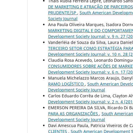
Thais Rubia Ferreira Lepre, Leonardo Sant
DE MARKETING E ATRAÇÃO DE PARCEIROS
PRUDENTE/SP
,
South American Developmen
Society Journal
Ana Paula Oliveira Marques, Isadora Dorne
MARKETING DIGITAL E DO COMPORTAM
Development Society Journal: v. 9 n. 27 (
Vanderléia de Souza da Silva, Laura Danie
TERCEIRO SETOR COMO ESTRATÉGIA PAR
Development Society Journal: v. 10 n. 28 
Claudia Rosa Acevedo, Leonardo Domingues
CONSUMIDORES SOBRE AÇÕES DE MARKET
Development Society Journal: v. 6 n. 17 (
Manuela Michelazzo Marcos Araujo, Danyl
RAMO LOGÍSTICO
,
South American Develop
Development Society Journal
Carlos Eduardo Corrêa de Lima, Clayton A
Development Society Journal: v. 2 n. 4 (2
EMERSON PEREIRA DA SILVA, Ricardo Di B
PARA AS ORGANIZAÇÕES
,
South American 
Development Society Journal
Davi Amescua Paula, Patricia Viveiros de 
CLIENTES
,
South American Development Soc