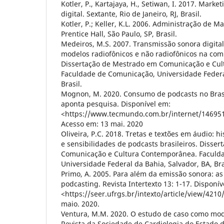
Kotler, P., Kartajaya, H., Setiwan, I. 2017. Market
digital. Sextante, Rio de Janeiro, RJ, Brasil.
Kotler, P.; Keller, K.L. 2006. Administração de M
Prentice Hall, São Paulo, SP, Brasil.
Medeiros, M.S. 2007. Transmissão sonora digita
modelos radiofônicos e não radiofônicos na co
Dissertação de Mestrado em Comunicação e Cu
Faculdade de Comunicação, Universidade Federal
Brasil.
Mognon, M. 2020. Consumo de podcasts no Bras
aponta pesquisa. Disponível em:
<https://www.tecmundo.com.br/internet/14695
Acesso em: 13 mai. 2020
Oliveira, P.C. 2018. Tretas e textões em áudio: h
e sensibilidades de podcasts brasileiros. Disse
Comunicação e Cultura Contemporânea. Faculd
Universidade Federal da Bahia, Salvador, BA, Bra
Primo, A. 2005. Para além da emissão sonora: as
podcasting. Revista Intertexto 13: 1-17. Disponív
<https://seer.ufrgs.br/intexto/article/view/421
maio. 2020.
Ventura, M.M. 2020. O estudo de caso como mod
Revista da Sociedade de Cardiologia do Estado do