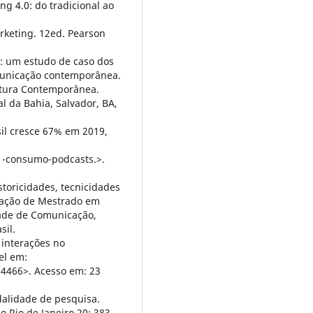
ing 4.0: do tradicional ao
arketing. 12ed. Pearson
l: um estudo de caso dos
municação contemporânea.
ltura Contemporânea.
 da Bahia, Salvador, BA,
il cresce 67% em 2019,
1-consumo-podcasts.>.
istoricidades, tecnicidades
rtação de Mestrado em
ade de Comunicação,
sil.
 interações no
el em:
0/4466>. Acesso em: 23
alidade de pesquisa.
 Rio de Janeiro 20: 383-