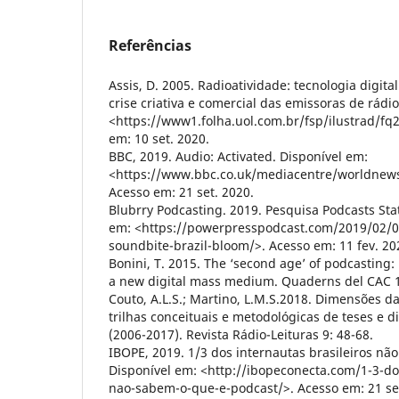
Referências
Assis, D. 2005. Radioatividade: tecnologia digita
crise criativa e comercial das emissoras de rádi
<https://www1.folha.uol.com.br/fsp/ilustrad/f
em: 10 set. 2020.
BBC, 2019. Audio: Activated. Disponível em:
<https://www.bbc.co.uk/mediacentre/worldnews
Acesso em: 21 set. 2020.
Blubrry Podcasting. 2019. Pesquisa Podcasts Sta
em: <https://powerpresspodcast.com/2019/02/0
soundbite-brazil-bloom/>. Acesso em: 11 fev. 20
Bonini, T. 2015. The ‘second age’ of podcasting
a new digital mass medium. Quaderns del CAC 1
Couto, A.L.S.; Martino, L.M.S.2018. Dimensões d
trilhas conceituais e metodológicas de teses e 
(2006-2017). Revista Rádio-Leituras 9: 48-68.
IBOPE, 2019. 1/3 dos internautas brasileiros nã
Disponível em: <http://ibopeconecta.com/1-3-dos
nao-sabem-o-que-e-podcast/>. Acesso em: 21 set