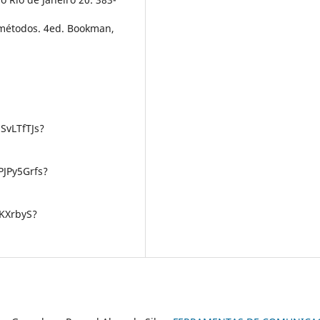
e métodos. 4ed. Bookman,
SvLTfTJs?
PJPy5Grfs?
lKXrbyS?