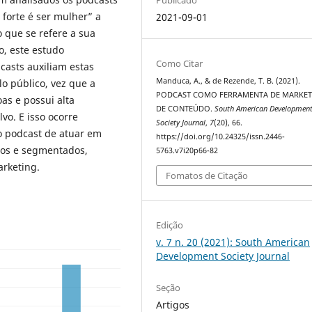
Publicado
 forte é ser mulher” a
2021-09-01
 que se refere a sua
o, este estudo
Como Citar
asts auxiliam estas
Manduca, A., & de Rezende, T. B. (2021).
o público, vez que a
PODCAST COMO FERRAMENTA DE MARKET
as e possui alta
DE CONTEÚDO.
South American Developmen
vo. E isso ocorre
Society Journal
,
7
(20), 66.
do podcast de atuar em
https://doi.org/10.24325/issn.2446-
icos e segmentados,
5763.v7i20p66-82
arketing.
Fomatos de Citação
Edição
v. 7 n. 20 (2021): South American
Development Society Journal
Seção
Artigos