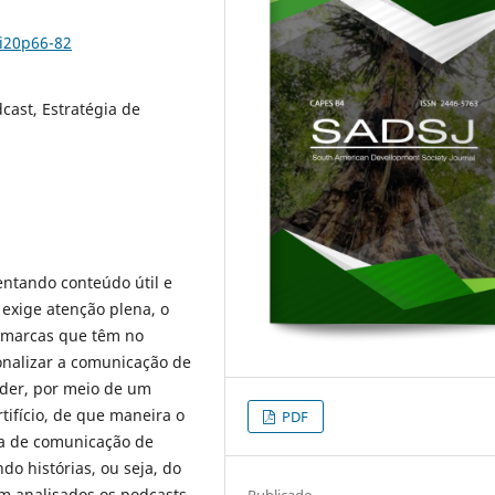
7i20p66-82
ast, Estratégia de
sentando conteúdo útil e
exige atenção plena, o
 marcas que têm no
nalizar a comunicação de
nder, por meio de um
tifício, de que maneira o
PDF
ta de comunicação de
o histórias, ou seja, do
 analisados os podcasts