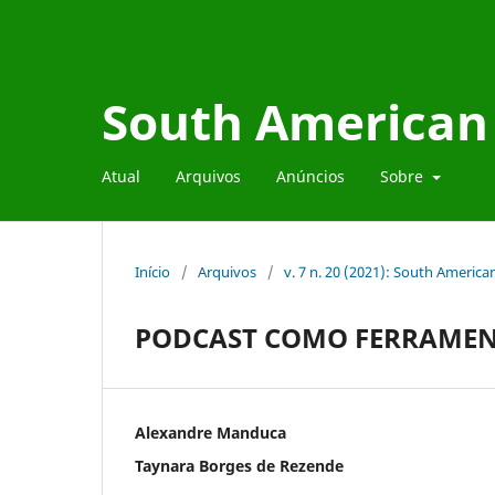
South American 
Atual
Arquivos
Anúncios
Sobre
Início
/
Arquivos
/
v. 7 n. 20 (2021): South Americ
PODCAST COMO FERRAMEN
Alexandre Manduca
Taynara Borges de Rezende