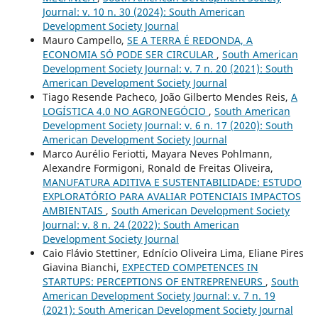
Journal: v. 10 n. 30 (2024): South American
Development Society Journal
Mauro Campello,
SE A TERRA É REDONDA, A
ECONOMIA SÓ PODE SER CIRCULAR
,
South American
Development Society Journal: v. 7 n. 20 (2021): South
American Development Society Journal
Tiago Resende Pacheco, João Gilberto Mendes Reis,
A
LOGÍSTICA 4.0 NO AGRONEGÓCIO
,
South American
Development Society Journal: v. 6 n. 17 (2020): South
American Development Society Journal
Marco Aurélio Feriotti, Mayara Neves Pohlmann,
Alexandre Formigoni, Ronald de Freitas Oliveira,
MANUFATURA ADITIVA E SUSTENTABILIDADE: ESTUDO
EXPLORATÓRIO PARA AVALIAR POTENCIAIS IMPACTOS
AMBIENTAIS
,
South American Development Society
Journal: v. 8 n. 24 (2022): South American
Development Society Journal
Caio Flávio Stettiner, Ednício Oliveira Lima, Eliane Pires
Giavina Bianchi,
EXPECTED COMPETENCES IN
STARTUPS: PERCEPTIONS OF ENTREPRENEURS
,
South
American Development Society Journal: v. 7 n. 19
(2021): South American Development Society Journal