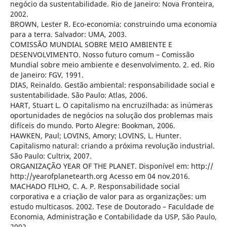
negócio da sustentabilidade. Rio de Janeiro: Nova Fronteira,
2002.
BROWN, Lester R. Eco-economia: construindo uma economia
para a terra. Salvador: UMA, 2003.
COMISSÃO MUNDIAL SOBRE MEIO AMBIENTE E
DESENVOLVIMENTO. Nosso futuro comum – Comissão
Mundial sobre meio ambiente e desenvolvimento. 2. ed. Rio
de Janeiro: FGV, 1991.
DIAS, Reinaldo. Gestão ambiental: responsabilidade social e
sustentabilidade. São Paulo: Atlas, 2006.
HART, Stuart L. O capitalismo na encruzilhada: as inúmeras
oportunidades de negócios na solução dos problemas mais
difíceis do mundo. Porto Alegre: Bookman, 2006.
HAWKEN, Paul; LOVINS, Amory; LOVINS, L. Hunter.
Capitalismo natural: criando a próxima revolução industrial.
São Paulo: Cultrix, 2007.
ORGANIZAÇÃO YEAR OF THE PLANET. Disponível em: http://
http://yearofplanetearth.org Acesso em 04 nov.2016.
MACHADO FILHO, C. A. P. Responsabilidade social
corporativa e a criação de valor para as organizações: um
estudo multicasos. 2002. Tese de Doutorado – Faculdade de
Economia, Administração e Contabilidade da USP, São Paulo,
2002.