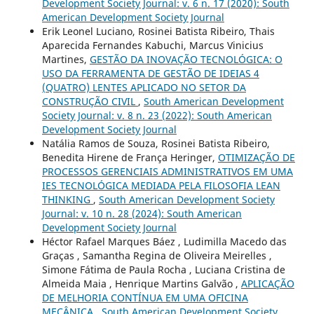
Development Society Journal: v. 6 n. 17 (2020): South
American Development Society Journal
Erik Leonel Luciano, Rosinei Batista Ribeiro, Thais
Aparecida Fernandes Kabuchi, Marcus Vinicius
Martines,
GESTÃO DA INOVAÇÃO TECNOLÓGICA: O
USO DA FERRAMENTA DE GESTÃO DE IDEIAS 4
(QUATRO) LENTES APLICADO NO SETOR DA
CONSTRUÇÃO CIVIL
,
South American Development
Society Journal: v. 8 n. 23 (2022): South American
Development Society Journal
Natália Ramos de Souza, Rosinei Batista Ribeiro,
Benedita Hirene de França Heringer,
OTIMIZAÇÃO DE
PROCESSOS GERENCIAIS ADMINISTRATIVOS EM UMA
IES TECNOLÓGICA MEDIADA PELA FILOSOFIA LEAN
THINKING
,
South American Development Society
Journal: v. 10 n. 28 (2024): South American
Development Society Journal
Héctor Rafael Marques Báez , Ludimilla Macedo das
Graças , Samantha Regina de Oliveira Meirelles ,
Simone Fátima de Paula Rocha , Luciana Cristina de
Almeida Maia , Henrique Martins Galvão ,
APLICAÇÃO
DE MELHORIA CONTÍNUA EM UMA OFICINA
MECÂNICA
,
South American Development Society