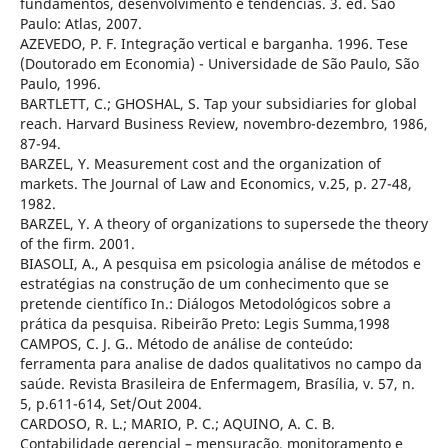
fundamentos, desenvolvimento e tendências. 3. ed. São
Paulo: Atlas, 2007.
AZEVEDO, P. F. Integração vertical e barganha. 1996. Tese
(Doutorado em Economia) - Universidade de São Paulo, São
Paulo, 1996.
BARTLETT, C.; GHOSHAL, S. Tap your subsidiaries for global
reach. Harvard Business Review, novembro-dezembro, 1986,
87-94.
BARZEL, Y. Measurement cost and the organization of
markets. The Journal of Law and Economics, v.25, p. 27-48,
1982.
BARZEL, Y. A theory of organizations to supersede the theory
of the firm. 2001.
BIASOLI, A., A pesquisa em psicologia análise de métodos e
estratégias na construção de um conhecimento que se
pretende científico In.: Diálogos Metodológicos sobre a
prática da pesquisa. Ribeirão Preto: Legis Summa,1998
CAMPOS, C. J. G.. Método de análise de conteúdo:
ferramenta para analise de dados qualitativos no campo da
saúde. Revista Brasileira de Enfermagem, Brasília, v. 57, n.
5, p.611-614, Set/Out 2004.
CARDOSO, R. L.; MARIO, P. C.; AQUINO, A. C. B.
Contabilidade gerencial – mensuração, monitoramento e