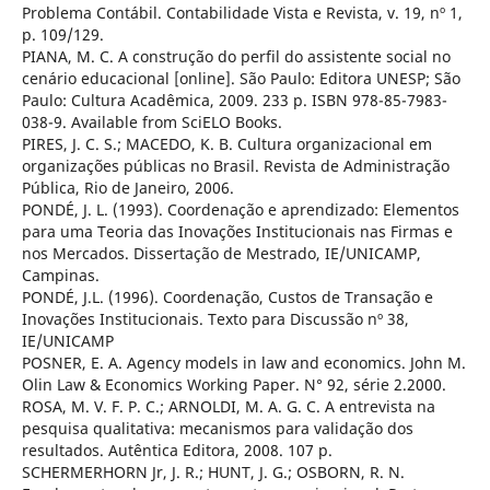
Problema Contábil. Contabilidade Vista e Revista, v. 19, nº 1,
p. 109/129.
PIANA, M. C. A construção do perfil do assistente social no
cenário educacional [online]. São Paulo: Editora UNESP; São
Paulo: Cultura Acadêmica, 2009. 233 p. ISBN 978-85-7983-
038-9. Available from SciELO Books.
PIRES, J. C. S.; MACEDO, K. B. Cultura organizacional em
organizações públicas no Brasil. Revista de Administração
Pública, Rio de Janeiro, 2006.
PONDÉ, J. L. (1993). Coordenação e aprendizado: Elementos
para uma Teoria das Inovações Institucionais nas Firmas e
nos Mercados. Dissertação de Mestrado, IE/UNICAMP,
Campinas.
PONDÉ, J.L. (1996). Coordenação, Custos de Transação e
Inovações Institucionais. Texto para Discussão nº 38,
IE/UNICAMP
POSNER, E. A. Agency models in law and economics. John M.
Olin Law & Economics Working Paper. N° 92, série 2.2000.
ROSA, M. V. F. P. C.; ARNOLDI, M. A. G. C. A entrevista na
pesquisa qualitativa: mecanismos para validação dos
resultados. Autêntica Editora, 2008. 107 p.
SCHERMERHORN Jr, J. R.; HUNT, J. G.; OSBORN, R. N.