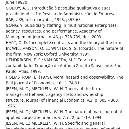
June 1983b.
GODOY, A. S. Introdução à pesquisa qualitativa e suas
possibilidades. In: Revista de Administração de Empresas -
RAE, v.35, n.2, mar./abr., 1995, p.57-63.
GONG, Y. Subsidiary staffing in multinational enterprises:
agency, resources, and performance. Academy of
Management Journal, v. 46, p. 728-739, dec. 2003.
HART, O. D. Incomplete contracts and the theory of the firm.
In: WILLIAMSON, O. E.; WINTER, S. G. (coords). The nature of
the firm. New York: Oxford University, 1991.
HENDRIKSEN, E. S.; VAN BREDA, M.F. Teoria da
contabilidade. Tradução de Antônio Zoratto Sanvicente. São
Paulo: Atlas, 1999.
HOLMSTROM, B. (1979). Moral hazard and observability. The
Bell Journal of Economics, 10(1), 74-91.
JESEN, M. C.; MECKLEIN, W. H. Theory of the firm:
managerial behavior, agency costs and ownership
structure. Journal of Financial Economics, v.3, p. 305 – 360,
1976.
JESEN, M. C.; MECKLEIN, W. H. The nature of man. Journal of
applied corporate finance, v. 7, n. 2, p. 4-19, 1994.
JESEN, M. C.; MECKLEIN, W. H. Specific and general
knowledge and organizational structure. Journal of applied