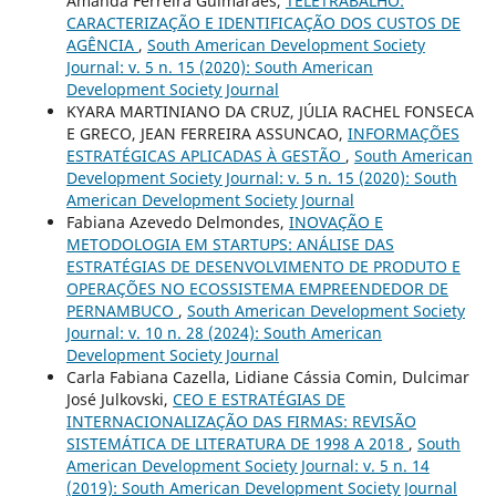
Amanda Ferreira Guimarães,
TELETRABALHO:
CARACTERIZAÇÃO E IDENTIFICAÇÃO DOS CUSTOS DE
AGÊNCIA
,
South American Development Society
Journal: v. 5 n. 15 (2020): South American
Development Society Journal
KYARA MARTINIANO DA CRUZ, JÚLIA RACHEL FONSECA
E GRECO, JEAN FERREIRA ASSUNCAO,
INFORMAÇÕES
ESTRATÉGICAS APLICADAS À GESTÃO
,
South American
Development Society Journal: v. 5 n. 15 (2020): South
American Development Society Journal
Fabiana Azevedo Delmondes,
INOVAÇÃO E
METODOLOGIA EM STARTUPS: ANÁLISE DAS
ESTRATÉGIAS DE DESENVOLVIMENTO DE PRODUTO E
OPERAÇÕES NO ECOSSISTEMA EMPREENDEDOR DE
PERNAMBUCO
,
South American Development Society
Journal: v. 10 n. 28 (2024): South American
Development Society Journal
Carla Fabiana Cazella, Lidiane Cássia Comin, Dulcimar
José Julkovski,
CEO E ESTRATÉGIAS DE
INTERNACIONALIZAÇÃO DAS FIRMAS: REVISÃO
SISTEMÁTICA DE LITERATURA DE 1998 A 2018
,
South
American Development Society Journal: v. 5 n. 14
(2019): South American Development Society Journal