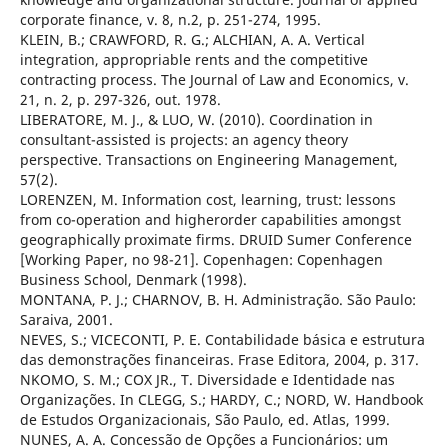
corporate finance, v. 8, n.2, p. 251-274, 1995.
KLEIN, B.; CRAWFORD, R. G.; ALCHIAN, A. A. Vertical
integration, appropriable rents and the competitive
contracting process. The Journal of Law and Economics, v.
21, n. 2, p. 297-326, out. 1978.
LIBERATORE, M. J., & LUO, W. (2010). Coordination in
consultant-assisted is projects: an agency theory
perspective. Transactions on Engineering Management,
57(2).
LORENZEN, M. Information cost, learning, trust: lessons
from co-operation and higherorder capabilities amongst
geographically proximate firms. DRUID Sumer Conference
[Working Paper, no 98-21]. Copenhagen: Copenhagen
Business School, Denmark (1998).
MONTANA, P. J.; CHARNOV, B. H. Administração. São Paulo:
Saraiva, 2001.
NEVES, S.; VICECONTI, P. E. Contabilidade básica e estrutura
das demonstrações financeiras. Frase Editora, 2004, p. 317.
NKOMO, S. M.; COX JR., T. Diversidade e Identidade nas
Organizações. In CLEGG, S.; HARDY, C.; NORD, W. Handbook
de Estudos Organizacionais, São Paulo, ed. Atlas, 1999.
NUNES, A. A. Concessão de Opções a Funcionários: um