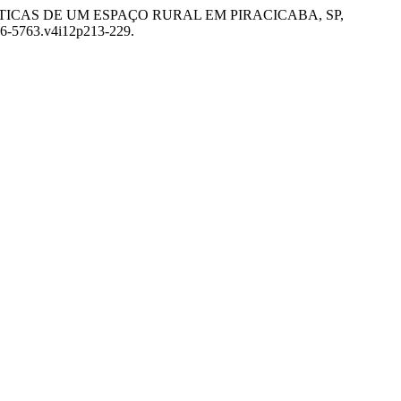
S TURÍSTICAS DE UM ESPAÇO RURAL EM PIRACICABA, SP,
446-5763.v4i12p213-229.