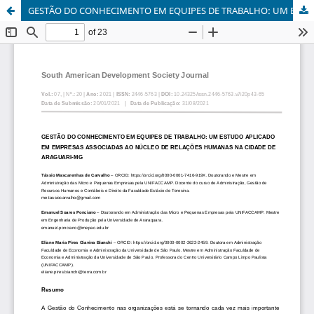
GESTÃO DO CONHECIMENTO EM EQUIPES DE TRABALHO: UM ESTUDO APLICADO EM EMPRESAS ASSOCIADAS AO NÚCLEO DE RELAÇÕES HUMANAS NA CIDADE DE ARAGUARI-MG