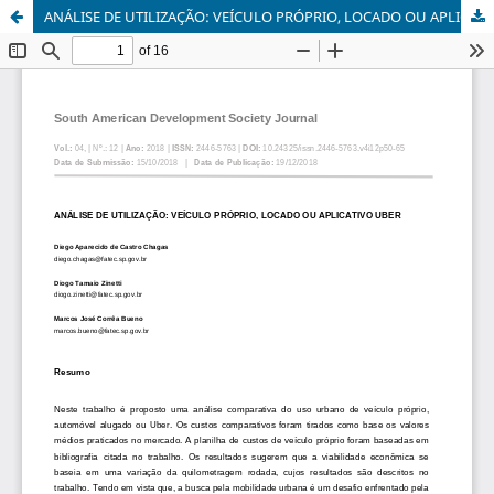
ANÁLISE DE UTILIZAÇÃO: VEÍCULO PRÓPRIO, LOCADO OU APLICATIVO UBER